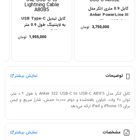
کابل 0.9 متری انکر مدل
Anker PowerLine III
کابل تبدیل USB Type-C
Flow USB C to...
کا
به لایتنینگ طول 0.9 متر
3,750,000
تومان
مدل Anker 542...
..
1,955,000
تومان
توضیحات
نمایش بیشتر
کابل انکر مدل Anker 322 USB-C to USB-C A81F5 با طول ۰.۹ متر،
توان ۶۰ وات، نایلون بافته‌شده و دوام ۱۰,۰۰۰ خمش، شارژ سریع و ایمن
برای iPhone 15 و iPad ارائه می‌دهد.
کابل انکر مدل Anker 322 USB-C to USB-C A81F5، محصولی از برند
مشخصات
نمایش بیشتر
معتبر Anker، با طراحی مقاوم و فناوری پیشرفته، راهکاری ایده‌آل برای