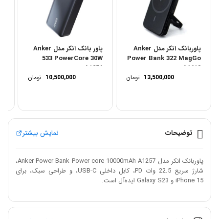
پاوربانک انکر مدل Anker
پاور بانک انکر مدل Anker
nk
533 PowerCore 30W
Power Bank 322 MagGo
Ah
A1256
A1618
13,500,000
تومان
10,500,000
تومان
89
توضیحات
نمایش بیشتر
پاوربانک انکر مدل Anker Power Bank Power core 10000mAh A1257،
شارژ سریع 22.5 وات PD، کابل داخلی USB-C، و طراحی سبک، برای
iPhone 15 و Galaxy S23 ایده‌آل است.