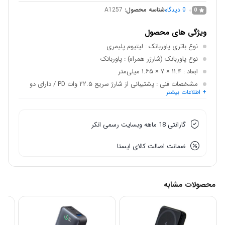
0
دیدگاه
شناسه محصول:
A1257
0
ویژگی های محصول
نوع باتری پاوربانک
: لیتیوم پلیمری
نوع پاوربانک (شارژر همراه)
: پاوربانک
ابعاد
: ۱۱.۴ × ۷ × ۱.۶۵ میلی‌متر
مشخصات فنی
: پشتیبانی از شارژ سریع ۲۲.۵ وات PD / دارای دو
+ اطلاعات بیشتر
درگاه USB-C و یک درگاه USB-A / کابل داخلی با طراحی لنیارد برای
دسترسی آسان و جلوگیری از فراموشی کابل /
کلاس وزنی
: معمولی, ۲۰۰ تا ۴۰۰ گرم
گارانتی 18 ماهه وبسایت رسمی انکر
نحوه نمایش میزان شارژ باتری
: نشانگر شارژ به درصد
ضمانت اصالت کالای ایستا
محصولات مشابه