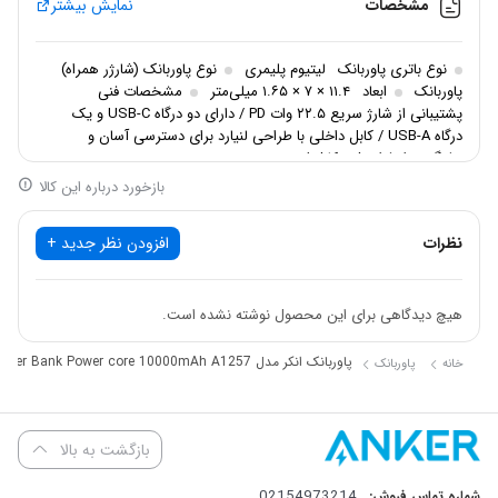
مشخصات
نمایش بیشتر
پاوربانک انکر مدل Anker Power Bank Power core 10000mAh A1257،
محصولی از برند معتبر Anker، با ظرفیت 10000 میلی‌آمپر‌ساعت، شارژ
نوع باتری پاوربانک
لیتیوم پلیمری
نوع پاوربانک (شارژر همراه)
سریع 22.5 وات PD، کابل داخلی USB-C با طراحی لنیارد، دو درگاه USB-C
پاوربانک
ابعاد
۱۱.۴ × ۷ × ۱.۶۵ میلی‌متر
مشخصات فنی
پشتیبانی از شارژ سریع ۲۲.۵ وات PD / دارای دو درگاه USB-C و یک
و یک درگاه USB-A، راهکاری ایده‌آل برای شارژ سریع دستگاه‌هایی مانند
درگاه USB-A / کابل داخلی با طراحی لنیارد برای دسترسی آسان و
iPhone 15، Samsung Galaxy S23 و سایر دستگاه‌های سازگار با Power
جلوگیری از فراموشی کابل /
بازخورد درباره این کالا
Delivery (PD) ارائه می‌دهد.
این پاوربانک با وزن 220 گرم، طراحی باریک، و نشانگر LED درصدی، برای
نظرات
افزودن نظر جدید +
استفاده روزمره و سفر مناسب است.
این بررسی جامع با هدف تحلیل مشخصات فنی، طراحی ظاهری و
هیچ دیدگاهی برای این محصول نوشته نشده است.
قابلیت‌ها، به شما کمک می‌کند تا بهترین استفاده را از این پاوربانک ببرید.
پاوربانک انکر مدل Anker Power Bank Power core 10000mAh A1257
خانه
پاوربانک
آماده‌اید تا با توان فنی این پاوربانک شگفت‌زده شوید؟ بیایید نگاهی دقیق
بازگشت به بالا
به مشخصات آن بیندازیم و راز عملکرد بی‌نقص آن را کشف کنیم!
02154973214
شماره تماس فروش: