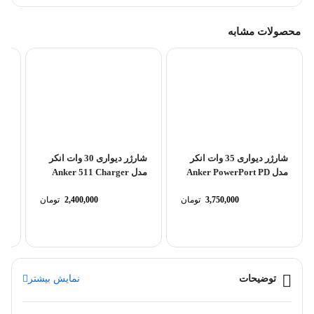
محصولات مشابه
شارژر دیواری 35 وات انکر
شارژر دیواری 30 وات انکر
شا
مدل Anker PowerPort PD
مدل Anker 511 Charger
42
Nano 3 30W...
Plus 2 A2636
3,750,000
تومان
2,400,000
تومان
توضیحات
نمایش بیشتر