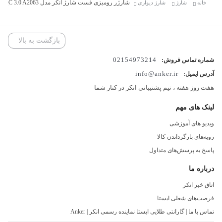
شارژ سریع کوالکام
شارژر رومیزی فست شارژ انکر مدل Anker PowerPort+ 6 Port QC 3.0 A2063
خانه
شارژ
شارژ دیواری
تبدیل شده‌اند.
تعداد درگاه خروجی
شش عدد
در بستر زندگی واقعی ، جایی که چندوظیفگی و زمان اهمیت حیاتی دارند،
این شارژر با توانایی شارژ همزمان چندین دستگاه، کارایی را با سهولت
بازگشت به بالا
درهم می‌آمیزد.
02154973214
شماره تماس فروش:
انتخاب این محصول، نه فقط یک تصمیم فنی، بلکه گامی آگاهانه به سوی
info@anker.ir
آدرس ایمیل:
ارتقای کیفیت تجربه دیجیتال شماست که انتظارات را به اوج می‌رساند.
هفت روز هفته ، تیم پشتیبانی انکر در کنار شما
لینک های مهم
ویدیو های آموزشی
رویه‌های بازگرداندن کالا
پاسخ به پرسش‌های متداول
درباره ما
اتاق خبر انکر
فرصت‌های شغلی ایستا
تماس با ما | گارانتی طلایی ایستا نماینده رسمی انکر | Anker