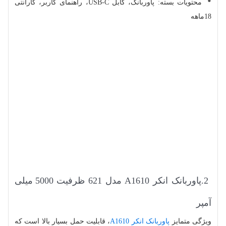
محتویات بسته: پاوربانک، کابل USB-C، راهنمای کاربر، گارانتی
18ماهه
2.پاوربانک انکر A1610 مدل 621 ظرفیت 5000 میلی
آمپر
ویژگی متمایز
پاوربانک انکر A1610
، قابلیت حمل بسیار بالا است که