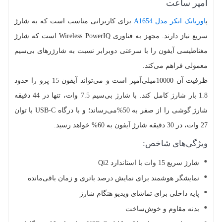
آمپر ساعت
پ
اوربانک انکر مدل A1654
برای کاربرانی مناسب است که به شارژ
سریع نیاز دارند. مجهز به فناوری Wireless PowerIQ است که شارژ
مغناطیسی آیفون را با سرعتی دوبرابر نسبت به شارژرهای بی‌سیم
معمولی فراهم می‌کند.
ظرفیت آن 10000میلی‌آمپر است و می‌تواند آیفون 15 پرو را حدود
1.8 بار شارژ کامل کند. با شارژ بی‌سیم 7.5 وات، تنها در 44 دقیقه
شارژ گوشی را از صفر به 50%می‌رساند؛ و با درگاه USB-C با توان
27 وات، در 30 دقیقه شارژ آیفون به 60% خواهد رسید.
ویژگی‌های شاخص:
شارژ سریع 15 وات با استاندارد Qi2
نمایشگر هوشمند برای نمایش درصد باتری و زمان باقی‌مانده
پایه داخلی برای تماشای ویدیو هنگام شارژ
بدنه مقاوم و خوش‌ساخت